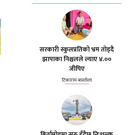
सरकारी स्कुलप्रतिको भ्रम तोड्दै
झापाका निश्चलले ल्याए ४.००
जीपिए
टिकाराम बास्तोला
बिर्तामोडमा सुरु हुँदैछ निःशुल्क