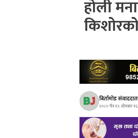
होली मना
किशोरको म
बिर्तामोड संवाददात
२०८० चैत्र १२, सोमबार १६