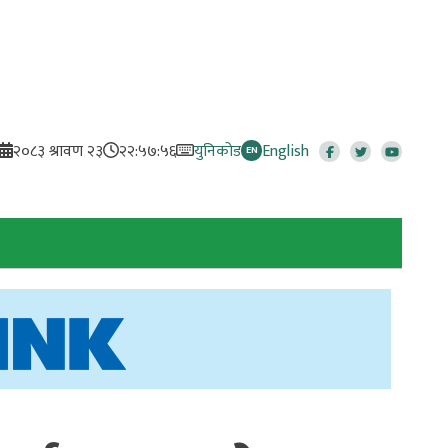
२०८३ श्रावण २३
२२:५७:५७
युनिकोड
English
EN