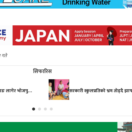
९ गते
सिफारिस
झापाको गौरीगञ्जमा चट्याङ लागेर भोजपुरका ३० वर्षीय श्रेष्ठको मृत्यु