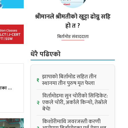
श्रीमानले श्रीमतीको खुट्टा ढोग्नु सहि
हो त ?
बिर्तामोड संवाददाता
धेरै पढिएको
झापाको बिर्तामोड सहित तीन
१
स्थानमा तीन पुरुष मृत फेला
सरकारी स्कुलप्रतिको भ्रम तोड्दै झापाका निश्चलले ल्याए ४.०० जीपिए
विर्तामोडमा सुन चोरीको सिन्डिकेट:
एकले चोरी, अर्काले किन्यो, तेस्रोले
२
बेचे!
किशोरीमाथि जवरजस्ती करणी