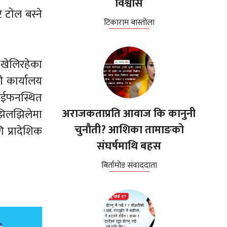
विश्वास
ि टोल बस्ने
टिकाराम बास्तोला
 खेलिरहेका
ी कार्यालय
ाईफनस्थित
अराजकताप्रति आवाज कि कानुनी
 झिलझिलेमा
चुनौती? आशिका तामाङको
 प्रादेशिक
संघर्षमाथि बहस
बिर्तामोड संवाददाता