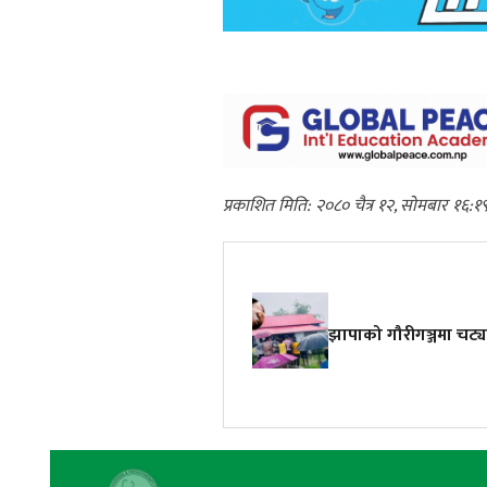
प्रकाशित मिति: २०८० चैत्र १२, सोमबार १६:१